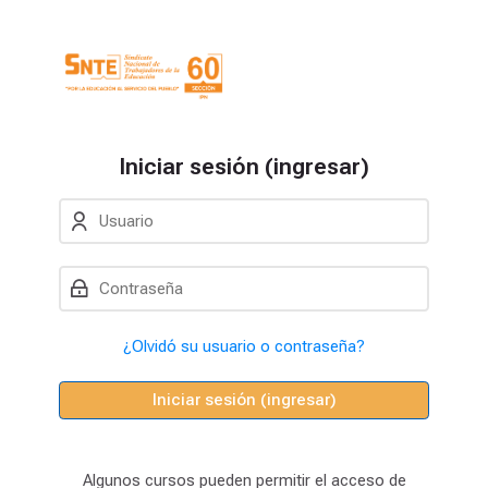
Skip to navigation
Skip to login form
Saltar al contenido principal
Skip to footer
Iniciar sesión (ingresar)
Usuario
Contraseña
¿Olvidó su usuario o contraseña?
Iniciar sesión (ingresar)
Algunos cursos pueden permitir el acceso de